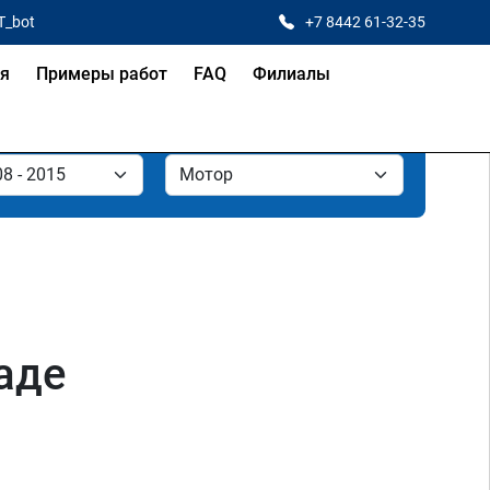
T_bot
+7 8442 61-32-35
ая
Примеры работ
FAQ
Филиалы
аде