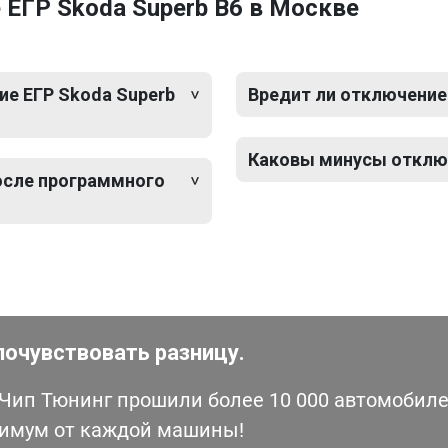
ЕГР Skoda Superb B6 в Москве
е ЕГР Skoda Superb
Вредит ли отключение
Каковы минусы отключ
после программного
почувствовать разницу.
ип Тюнинг прошили более 10 000 автомобилей
симум от каждой машины!