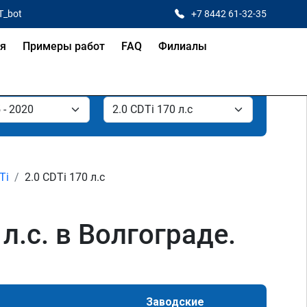
T_bot
+7 8442 61-32-35
ая
Примеры работ
FAQ
Филиалы
Ti
2.0 CDTi 170 л.с
 л.с. в Волгограде.
Заводские