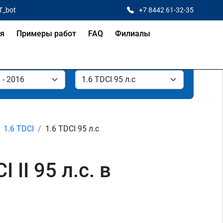
T_bot
+7 8442 61-32-35
ая
Примеры работ
FAQ
Филиалы
1.6 TDCI
1.6 TDCI 95 л.с
II 95 л.с. в