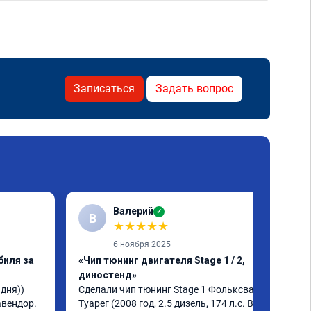
Записаться
Задать вопрос
Валерий
✓
В
★
★
★
★
★
6 ноября 2025
биля за
«Чип тюнинг двигателя Stage 1 / 2,
диностенд»
ня)) 
Сделали чип тюнинг Stage 1 Фольксваген 
вендор. 
Туарег (2008 год, 2.5 дизель, 174 л.с. BPE), 