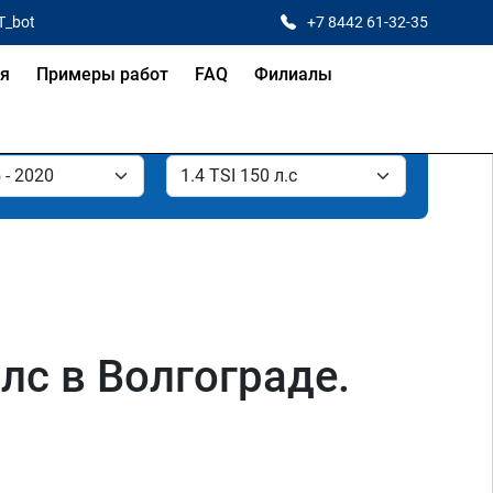
T_bot
+7 8442 61-32-35
ая
Примеры работ
FAQ
Филиалы
 лс в Волгограде.