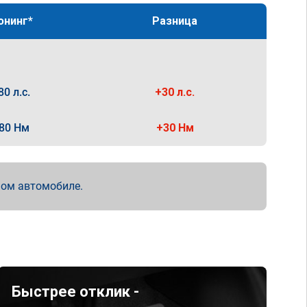
юнинг*
Разница
80 л.с.
+30 л.с.
80 Нм
+30 Нм
мом автомобиле.
Быстрее отклик -