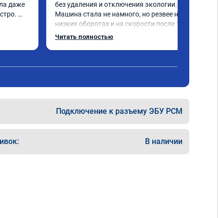
ла даже 
без удаления и отключения экологии.

тро. 
Машина стала не намного, но резвее на 
низких оборотах и на скорости после 100 
км/ч при обгонах.

Читать полностью
Отклик при нажатии на педаль 
акселератора сократился.

Расход топлива не увеличился.

Получил что хотел. Рекомендую.
Подключение к разъему ЭБУ PCM
ивок:
В наличии