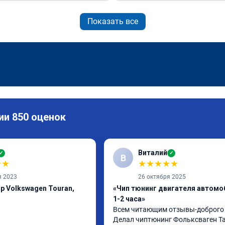
Показать все
ии 850 оценок
Виталий
✓
✓
В
★
★
★
★
★
★
★
я 2023
26 октября 2025
р Volkswagen Touran,
«Чип тюнинг двигателя автомо
1-2 часа»
Всем читающим отзывы-доброго д
Делал чиптюнинг Фольксваген Та