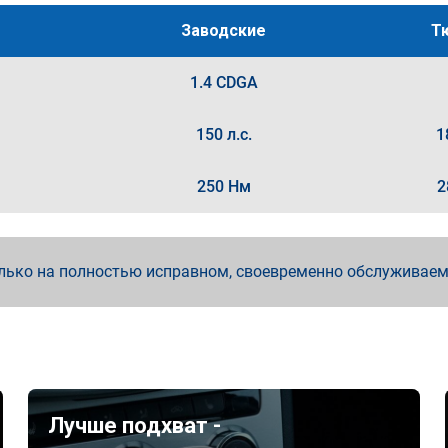
Заводские
Т
1.4 CDGA
150 л.с.
1
250 Нм
2
лько на полностью исправном, своевременно обслуживае
Лучше подхват -