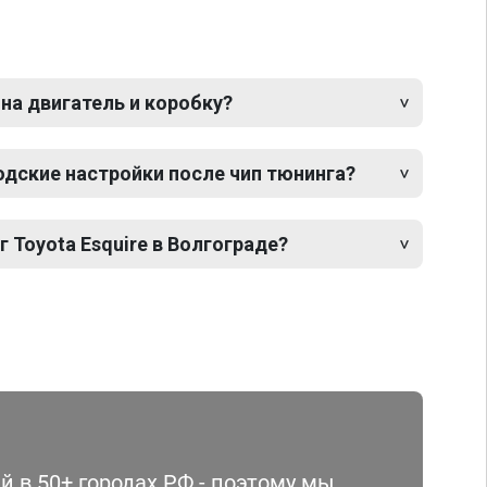
 на двигатель и коробку?
одские настройки после чип тюнинга?
г Toyota Esquire в Волгограде?
 в 50+ городах РФ - поэтому мы