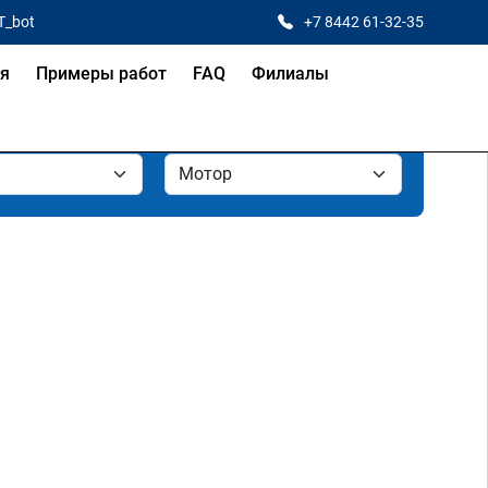
T_bot
+7 8442 61-32-35
ая
Примеры работ
FAQ
Филиалы