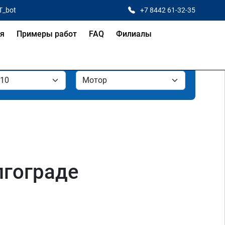
T_bot
+7 8442 61-32-35
ая
Примеры работ
FAQ
Филиалы
олгограде