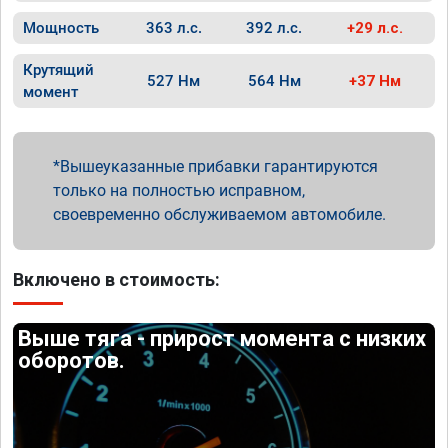
Мощность
363 л.с.
392 л.с.
+29 л.с.
Крутящий
527 Нм
564 Нм
+37 Нм
момент
Вышеуказанные прибавки гарантируются
только на полностью исправном,
своевременно обслуживаемом автомобиле.
Включено в стоимость:
Выше тяга - прирост момента с низких
оборотов.