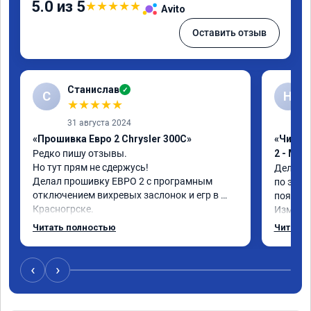
5.0 из 5
★
★
★
★
★
Avito
Оставить отзыв
Станислав
✓
С
Н
★
★
★
★
★
31 августа 2024
«Прошивка Евро 2 Chrysler 300C»
«Чип тю
Редко пишу отзывы.

2 - Мы
Но тут прям не сдержусь!

Делал п
Делал прошивку ЕВРО 2 с програмным 
по эколо
отключением вихревых заслонок и егр в 
появляе
Красногрске.

Изменен
Все прошло отлично,расход топлива 
потом п
Читать полностью
Читать 
упал,провалы изчезли. Понятно,что 
Рекоме
двигатель работал после физического 
удаления вихревых заслонок в аварийном 
‹
›
режиме,но и до удаления их расход топлива 
был выше чем сейчас.

Я доволен,мастеру огромное спасибо!!!!
