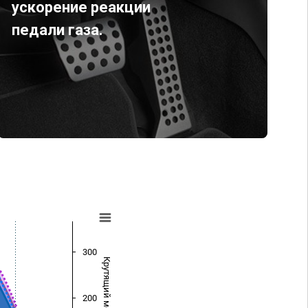
ускорение реакции
педали газа.
300
Крутящий момент (Нм)
200