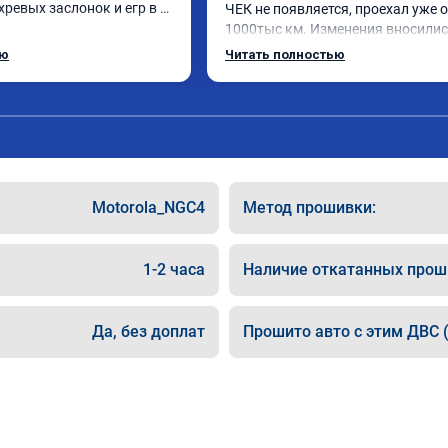
ревых заслонок и егр в 
ЧЕК не появляется, проехал уже о
1000тыс км. Изменения вносились
чно,расход топлива 
родную прошивку, потом програм
ью
Читать полностью
чезли. Понятно,что 
закачали обратно. Рекомендую.
ал после физического 
ых заслонок в аварийном 
даления их расход 
е чем сейчас.

у огромное спасибо!!!!

п!!!
Motorola_NGC4
Метод прошивки:
1-2 часа
Наличие откатанных прош
Да, без доплат
Прошито авто с этим ДВС (