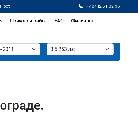
T_bot
+7 8442 61-32-35
ая
Примеры работ
FAQ
Филиалы
гограде.