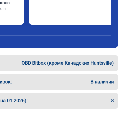
коло 
 в 
му 
OBD Bitbox (кроме Канадских Huntsville)
ивок:
В наличии
на 01.2026):
8