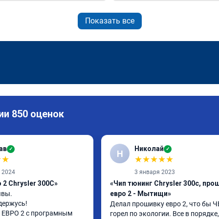
Показать все
ии 850 оценок
ав
Николай
✓
✓
Н
★
★
★
★
★
★
★
а 2024
3 января 2023
2 Chrysler 300C»
«Чип тюнинг Chrysler 300c, про
вы.

евро 2 - Мытищи»
держусь!

Делал прошивку евро 2, что бы ЧЕ
ЕВРО 2 с програмным 
горел по экологии. Все в порядке,