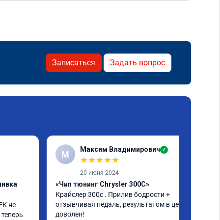
Записаться
Задать вопрос
Максим Владимирович
✓
М
★
★
★
★
★
20 июня 2024
шивка
«Чип тюнинг Chrysler 300C»
Крайслер 300с . Прилив бодрости + 
отзывчивая педаль, результатом в целом 
К не 
доволен!
 теперь 