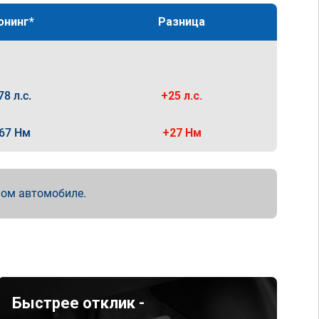
юнинг*
Разница
78 л.с.
+25 л.с.
67 Нм
+27 Нм
мом автомобиле.
Быстрее отклик -