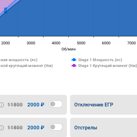
2000
3000
4000
5000
6000
7000
Об/мин
кая мощность (лс)
Stage 1 Мощность (лс)
кой крутящий момент (Нм)
Stage 1 Крутящий момент (Нм
11800
2000 ₽
Отключение ЕГР
11800
2000 ₽
Отстрелы