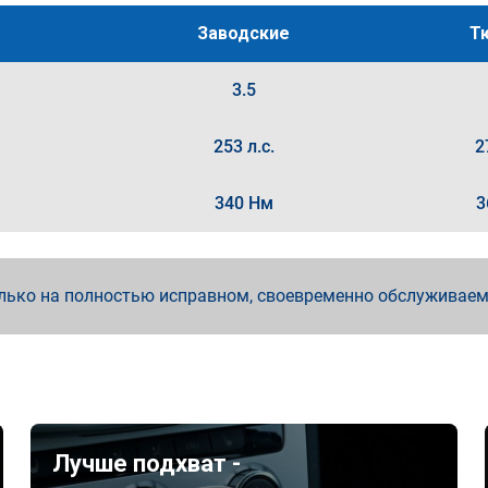
Заводские
Т
3.5
253 л.с.
2
340 Нм
3
лько на полностью исправном, своевременно обслуживае
Лучше подхват -