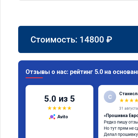
Стоимость:
14800
₽
Отзывы о нас: рейтинг 5.0 на основан
Станисл
С
5.0 из 5
★
★
★
★
★
★
★
★
31 август
«Прошивка Евро 
Avito
Редко пишу отзы
Но тут прям не с
Делал прошивку 