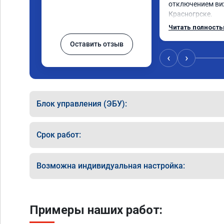
отключением вих
Красногрске.

Все прошло отли
Читать полност
упал,провалы из
Оставить отзыв
двигатель работ
удаления вихрев
‹
›
режиме,но и до у
топлива был выш
Я доволен,мастер
Команда у них то
Блок управления (ЭБУ):
Срок работ:
Возможна индивидуальная настройка:
Примеры наших работ: