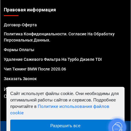
Правовая информация
Договор-Оферта
Политика Конфиденциальности. Согласие На Обработку
Персональных Данных.
Формы Оплаты
Удаление Сажевого Фильтра На Турбо Дизеле TDI
Чип Тюнинг BMW После 2020.06
Заказать Звонок
ИП Смирнов Георгий Павлович. ИНН 781302555843,
Сайт использует файлы cookie. Они необходимы для
ОГРНИП 324470400032610
оптимальной работы сайтов и сервисов. Подробнее
прочитайте в
Политике использования файлов
cookie
Разрешить все
© 2010 - 2026 Чип тюнинг в Волгограде - Автосервис