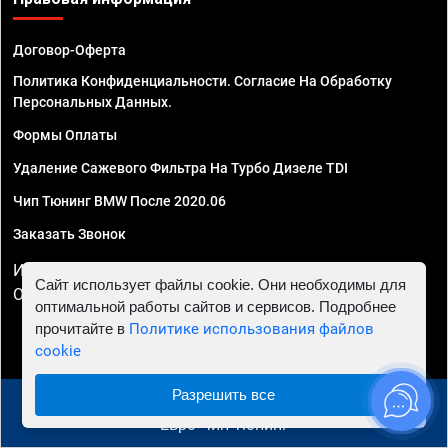
Договор-Оферта
Политика Конфиденциальности. Согласие На Обработку
Персональных Данных.
Формы Оплаты
Удаление Сажевого Фильтра На Турбо Дизеле TDI
Чип Тюнинг BMW После 2020.06
Заказать Звонок
ИП Смирнов Георгий Павлович. ИНН 781302555843,
Сайт использует файлы cookie. Они необходимы для
ОГРНИП 324470400032610
оптимальной работы сайтов и сервисов. Подробнее
прочитайте в
Политике использования файлов
cookie
Разрешить все
© 2010 - 2026 Чип тюнинг в Волгограде - Автосервис
"Евро Чип Тюнинг"